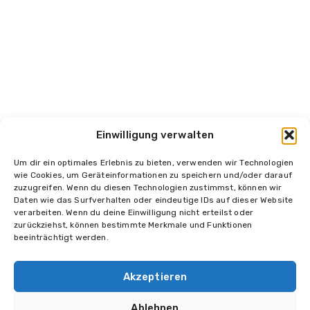
It seems we can’t find what you’re looking for.
Perhaps searching can help.
Einwilligung verwalten
Um dir ein optimales Erlebnis zu bieten, verwenden wir Technologien
wie Cookies, um Geräteinformationen zu speichern und/oder darauf
zuzugreifen. Wenn du diesen Technologien zustimmst, können wir
Daten wie das Surfverhalten oder eindeutige IDs auf dieser Website
Impressum
Datenschutz
Kontakt
verarbeiten. Wenn du deine Einwilligung nicht erteilst oder
zurückziehst, können bestimmte Merkmale und Funktionen
beeinträchtigt werden.
Akzeptieren
© 2026 Halikarnas Entertainment
Alle Rechte vorbehalten.
Ablehnen