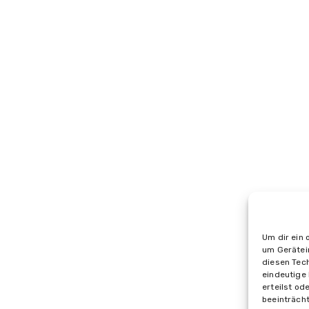
Um dir ein 
Impr
um Gerätei
diesen Tec
eindeutige 
erteilst o
beeinträch